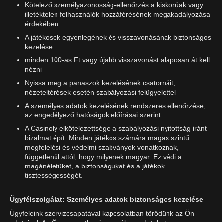
Kötelező személyazonosság-ellenőrzés a kiskorúak vagy
illetéktelen felhasználók hozzáférésének megakadályozása
érdekében
A játékosok egyenlegének és visszavonásának biztonságos
kezelése
minden 100-as Ft vagy újabb visszavonást alaposan át kell
nézni
Nyissa meg a panaszok kezelésének csatornáit,
nézeteltérések esetén szabályozási felügyelettel
A személyes adatok kezelésének rendszeres ellenőrzése,
az engedélyező hatóságok előírásai szerint
A Casinoly elkötelezettsége a szabályozási nyitottság iránt
bizalmat épít. Minden játékos számára magas szintű
megfelelési és védelmi szabványok vonatkoznak,
függetlenül attól, hogy milyenek magyar. Ez védi a
magánéletüket, a biztonságukat és a játékok
tisztességességét.
Ügyfélszolgálat: Személyes adatok biztonságos kezelése
Ügyfeleink szervizcsapatával kapcsolatban törődünk az Ön