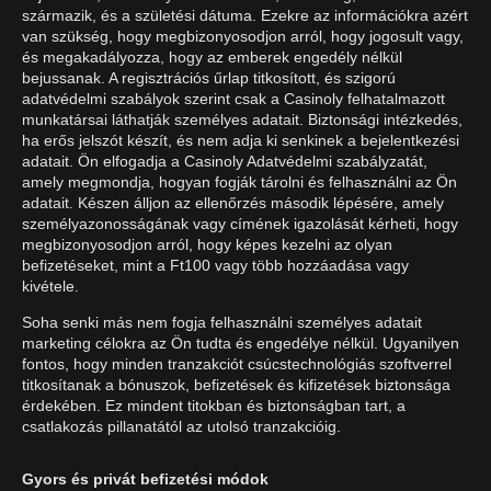
származik, és a születési dátuma. Ezekre az információkra azért
van szükség, hogy megbizonyosodjon arról, hogy jogosult vagy,
és megakadályozza, hogy az emberek engedély nélkül
bejussanak. A regisztrációs űrlap titkosított, és szigorú
adatvédelmi szabályok szerint csak a Casinoly felhatalmazott
munkatársai láthatják személyes adatait. Biztonsági intézkedés,
ha erős jelszót készít, és nem adja ki senkinek a bejelentkezési
adatait. Ön elfogadja a Casinoly Adatvédelmi szabályzatát,
amely megmondja, hogyan fogják tárolni és felhasználni az Ön
adatait. Készen álljon az ellenőrzés második lépésére, amely
személyazonosságának vagy címének igazolását kérheti, hogy
megbizonyosodjon arról, hogy képes kezelni az olyan
befizetéseket, mint a Ft100 vagy több hozzáadása vagy
kivétele.
Soha senki más nem fogja felhasználni személyes adatait
marketing célokra az Ön tudta és engedélye nélkül. Ugyanilyen
fontos, hogy minden tranzakciót csúcstechnológiás szoftverrel
titkosítanak a bónuszok, befizetések és kifizetések biztonsága
érdekében. Ez mindent titokban és biztonságban tart, a
csatlakozás pillanatától az utolsó tranzakcióig.
Gyors és privát befizetési módok