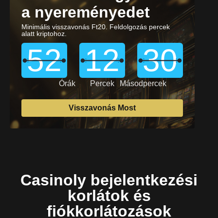
a nyereményedet
Minimális visszavonás Ft20. Feldolgozás percek
alatt kriptohoz.
52
12
28
Órák
Percek
Másodpercek
Visszavonás Most
Casinoly bejelentkezési
korlátok és
fiókkorlátozások