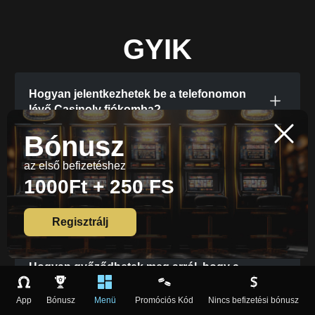
GYIK
Hogyan jelentkezhetek be a telefonomon
lévő Casinoly fiókomba?
Bónusz
Befizethetek és felvehetek pénzt, amint
az első befizetéshez
bejelentkezem?
1000Ft + 250 FS
Bejelentkezés után mik a kaszinó üdvözlő
Regisztrálj
bónusz feltételei?
Hogyan győződhetek meg arról, hogy a
kaszinószámlám valódi?
App
Bónusz
Menü
Promóciós Kód
Nincs befizetési bónusz