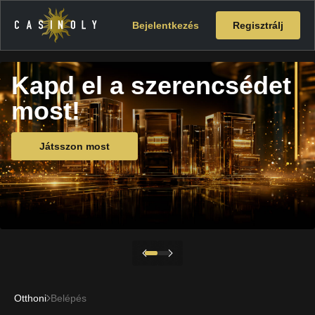
Bejelentkezés
Regisztrálj
Kapd el a szerencsédet
most!
Játsszon most
Otthoni
Belépés