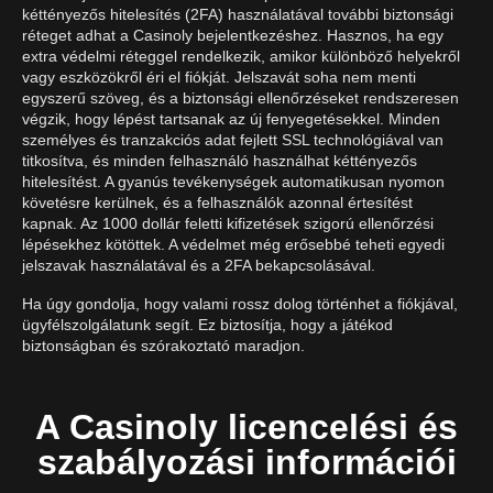
kéttényezős hitelesítés (2FA) használatával további biztonsági
réteget adhat a Casinoly bejelentkezéshez. Hasznos, ha egy
extra védelmi réteggel rendelkezik, amikor különböző helyekről
vagy eszközökről éri el fiókját. Jelszavát soha nem menti
egyszerű szöveg, és a biztonsági ellenőrzéseket rendszeresen
végzik, hogy lépést tartsanak az új fenyegetésekkel. Minden
személyes és tranzakciós adat fejlett SSL technológiával van
titkosítva, és minden felhasználó használhat kéttényezős
hitelesítést. A gyanús tevékenységek automatikusan nyomon
követésre kerülnek, és a felhasználók azonnal értesítést
kapnak. Az 1000 dollár feletti kifizetések szigorú ellenőrzési
lépésekhez kötöttek. A védelmet még erősebbé teheti egyedi
jelszavak használatával és a 2FA bekapcsolásával.
Ha úgy gondolja, hogy valami rossz dolog történhet a fiókjával,
ügyfélszolgálatunk segít. Ez biztosítja, hogy a játékod
biztonságban és szórakoztató maradjon.
A Casinoly licencelési és
szabályozási információi