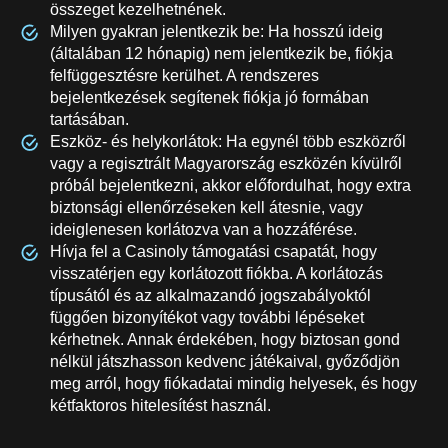
összeget kezelhetnének.
Milyen gyakran jelentkezik be: Ha hosszú ideig
(általában 12 hónapig) nem jelentkezik be, fiókja
felfüggesztésre kerülhet. A rendszeres
bejelentkezések segítenek fiókja jó formában
tartásában.
Eszköz- és helykorlátok: Ha egynél több eszközről
vagy a regisztrált Magyarország eszközén kívülről
próbál bejelentkezni, akkor előfordulhat, hogy extra
biztonsági ellenőrzéseken kell átesnie, vagy
ideiglenesen korlátozva van a hozzáférése.
Hívja fel a Casinoly támogatási csapatát, hogy
visszatérjen egy korlátozott fiókba. A korlátozás
típusától és az alkalmazandó jogszabályoktól
függően bizonyítékot vagy további lépéseket
kérhetnek. Annak érdekében, hogy biztosan gond
nélkül játszhasson kedvenc játékaival, győződjön
meg arról, hogy fiókadatai mindig helyesek, és hogy
kétfaktoros hitelesítést használ.