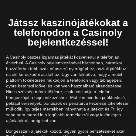
Játssz kaszinójátékokat a
telefonodon a Casinoly
bejelentkezéssel!
A Casinoly összes izgalmas játékát közvetlenül a telefonján
élvezheti. A Casinoly bejelentkezésével bárhonnan, bármikor
hozzáférhet több száz népszerű nyerőgéphez, asztali játékhoz
és élő kereskedői asztalhoz. Úgy van felépítve, hogy a mobil
platform tökéletesen működjön a telefonon vagy táblagépen,
gyors betöltési idővel és könnyen használható elrendezéssel.
Nincs szükség más letöltésre; csak használja a telefon
böngészőjét a bejelentkezéshez. Mobilon minden játékfunkció,
például versenyek, bónuszok és pénztárca kezelése tökéletesen
működik, így teljes mértékben irányíthatja a játékot és Ft. Így
soha nem marad le a legújabb termékekről vagy különleges
ajánlatokról, amíg kint van.
Böngésszen a játékok között, tegyen gyors befizetéseket akár