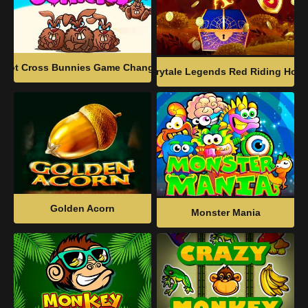
Casinoly Bejelentkezés Útmutató
Árak
Hot Cross Bunnies Game Changer
Fairytale Legends Red Riding Hoo
Golden Acorn
Monster Mania