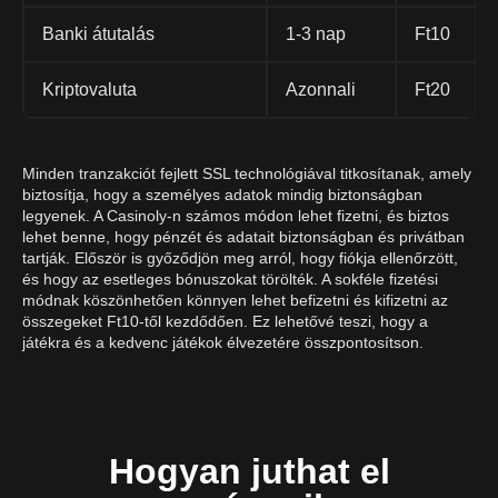
Banki átutalás
1-3 nap
Ft10
Kriptovaluta
Azonnali
Ft20
Minden tranzakciót fejlett SSL technológiával titkosítanak, amely
biztosítja, hogy a személyes adatok mindig biztonságban
legyenek. A Casinoly-n számos módon lehet fizetni, és biztos
lehet benne, hogy pénzét és adatait biztonságban és privátban
tartják. Először is győződjön meg arról, hogy fiókja ellenőrzött,
és hogy az esetleges bónuszokat törölték. A sokféle fizetési
módnak köszönhetően könnyen lehet befizetni és kifizetni az
összegeket Ft10-től kezdődően. Ez lehetővé teszi, hogy a
játékra és a kedvenc játékok élvezetére összpontosítson.
Hogyan juthat el