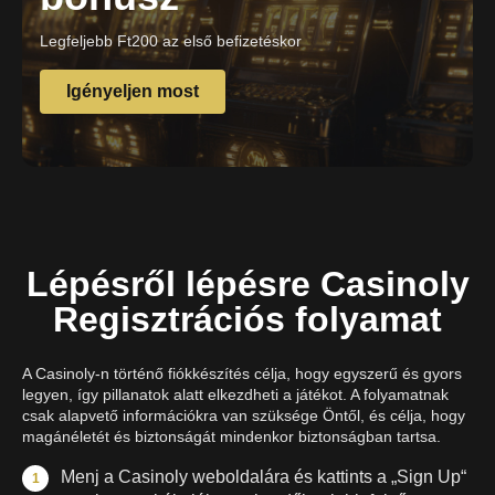
Legfeljebb Ft200 az első befizetéskor
Igényeljen most
Lépésről lépésre Casinoly
Regisztrációs folyamat
A Casinoly-n történő fiókkészítés célja, hogy egyszerű és gyors
legyen, így pillanatok alatt elkezdheti a játékot. A folyamatnak
csak alapvető információkra van szüksége Öntől, és célja, hogy
magánéletét és biztonságát mindenkor biztonságban tartsa.
Menj a Casinoly weboldalára és kattints a „Sign Up“