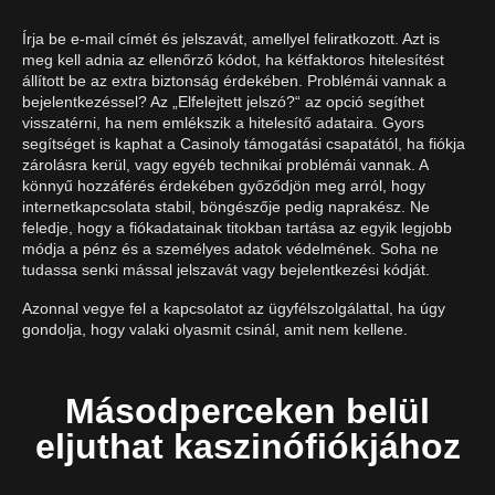
Írja be e-mail címét és jelszavát, amellyel feliratkozott. Azt is
meg kell adnia az ellenőrző kódot, ha kétfaktoros hitelesítést
állított be az extra biztonság érdekében. Problémái vannak a
bejelentkezéssel? Az „Elfelejtett jelszó?“ az opció segíthet
visszatérni, ha nem emlékszik a hitelesítő adataira. Gyors
segítséget is kaphat a Casinoly támogatási csapatától, ha fiókja
zárolásra kerül, vagy egyéb technikai problémái vannak. A
könnyű hozzáférés érdekében győződjön meg arról, hogy
internetkapcsolata stabil, böngészője pedig naprakész. Ne
feledje, hogy a fiókadatainak titokban tartása az egyik legjobb
módja a pénz és a személyes adatok védelmének. Soha ne
tudassa senki mással jelszavát vagy bejelentkezési kódját.
Azonnal vegye fel a kapcsolatot az ügyfélszolgálattal, ha úgy
gondolja, hogy valaki olyasmit csinál, amit nem kellene.
Másodperceken belül
eljuthat kaszinófiókjához